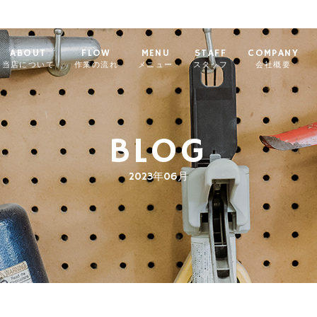
ABOUT
FLOW
MENU
STAFF
COMPANY
当店について
作業の流れ
メニュー
スタッフ
会社概要
BLOG
2023年06月