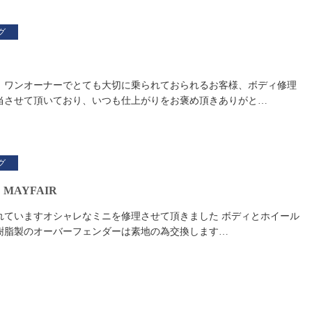
グ
ロ、ワンオーナーでとても大切に乗られておられるお客様、ボディ修理
当させて頂いており、いつも仕上がりをお褒め頂きありがと…
グ
MAYFAIR
れていますオシャレなミニを修理させて頂きました ボディとホイール
樹脂製のオーバーフェンダーは素地の為交換します…