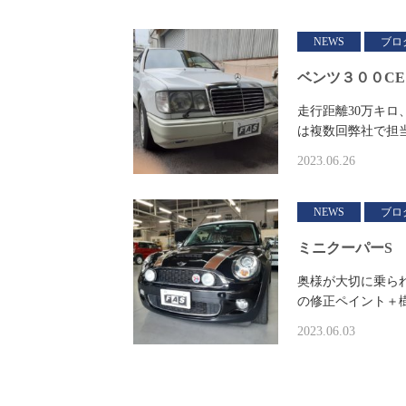
NEWS
ブロ
ベンツ３００CE
走行距離30万キ
は複数回弊社で担
2023.06.26
NEWS
ブロ
ミニクーパーS 
奥様が大切に乗ら
の修正ペイント＋
2023.06.03