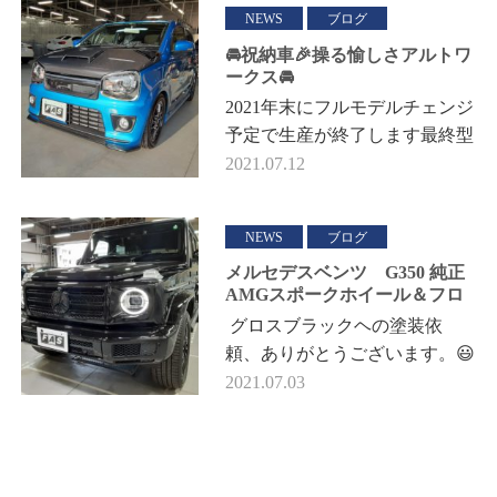
ます👍 秘技スチーム張り😁 キ
NEWS
ブログ
ュ…
🚘祝納車🎉操る愉しさアルトワ
ークス🚘
2021年末にフルモデルチェンジ
予定で生産が終了します最終型
アルトワークスを新車でご注文
2021.07.12
頂きありがとうございます❗い
きなりカリッカリ仕様に⁉ 新車
NEWS
ブログ
納期は…
メルセデスベンツ G350 純正
AMGスポークホイール＆フロ
ントグリル塗装
グロスブラックヘの塗装依
頼、ありがとうございます。😃
弊社の塗装場、一番奥にはリフ
2021.07.03
トがありますのでいつでもホイ
ール塗装できます👍助かります
😭 …