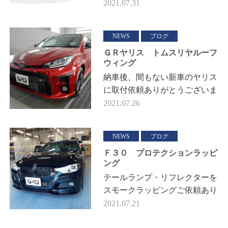
2021.07.31
動車🚗塗装の経験をしてみませ
んか⁉最近の自動車業界の傾向
として若手…
NEWS
ブログ
ＧＲヤリス トムスリヤルーフ
ウィング
納車後、間もない新車のヤリス
に取付依頼ありがとうございま
す😁 ノーマルのスポイラー❗ド
2021.07.26
ライカーボンルーフがさりげな
く見えています😍 ノーマルを
NEWS
ブログ
はず…
Ｆ３０ プロテクションラッピ
ング
テールランプ・リフレクターを
スモークラッピングご依頼あり
がとうございます😊 ラッピン
2021.07.21
グ前にはきちんと清掃し準備し