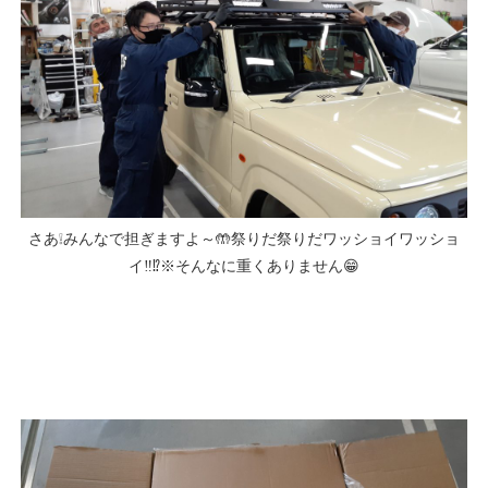
さあ❕みんなで担ぎますよ～🤲祭りだ祭りだワッショイワッショ
イ‼⁉※そんなに重くありません😁