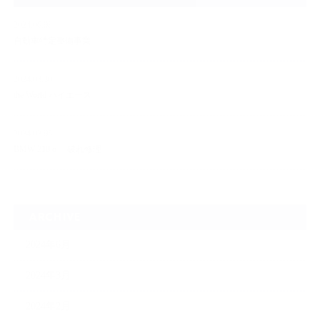
2024.06.03
自動車特定整備事業
2024.03.30
the World ハイエース
2024.02.05
BMW 218ｄ 破れ修理
ARCHIVE
2024年6月
2024年3月
2024年2月